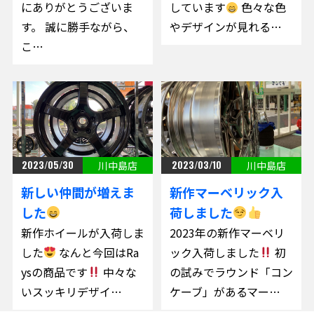
にありがとうございま
しています
色々な色
す。 誠に勝手ながら、
やデザインが見れる…
こ…
2023/05/30
2023/03/10
川中島店
川中島店
新しい仲間が増えま
新作マーベリック入
した
荷しました
新作ホイールが入荷しま
2023年の新作マーベリ
した
なんと今回はRa
ック入荷しました
初
ysの商品です
中々な
の試みでラウンド「コン
いスッキリデザイ…
ケーブ」があるマー…