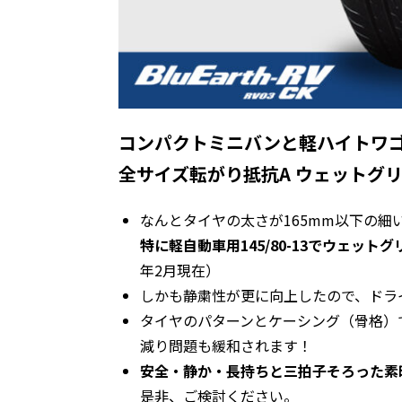
コンパクトミニバンと軽ハイトワ
全サイズ転がり抵抗A ウェットグ
なんとタイヤの太さが165mm以下の細
特に軽自動車用145/80-13でウェッ
年2月現在）
しかも静粛性が更に向上したので、ドラ
タイヤのパターンとケーシング（骨格）
減り問題も緩和されます！
安全・静か・長持ちと三拍子そろった素
是非、ご検討ください。