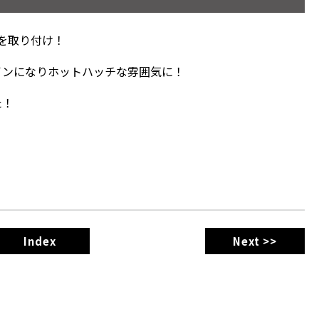
7CRを取り付け！
インになりホットハッチな雰囲気に！
た！
Index
Next >>