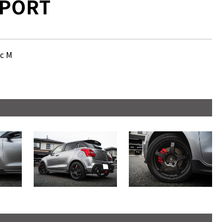
SPORT
c M