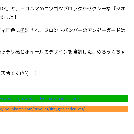
スDX』と、ヨコハマのゴツゴツブロックがセクシーな『ジオ
きました！
ディ同色に塗装され、フロントバンパーのアンダーガードは
モッチリ感とホイールのデザインを強調した、めちゃくちゃ
動です(^^)！！
ww.weds.co.jp/weds_adventure/mudvancedx/
w.y-yokohama.com/product/tire/geolandar_xat/