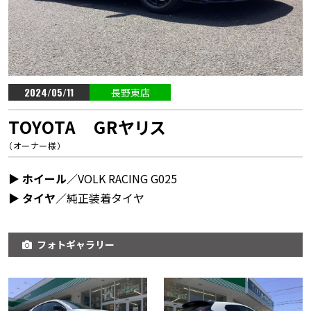
2024/05/11
長野東店
TOYOTA GRヤリス
（オーナー様）
▶︎ ホイール／
VOLK RACING G025
▶︎ タイヤ／
純正装着タイヤ
フォトギャラリー