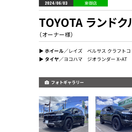
2024/06/03
東御店
TOYOTA ランド
（オーナー様）
▶︎ ホイール／
レイズ ベルサス クラフトコ
▶︎ タイヤ／
ヨコハマ ジオランダー XｰAT
フォトギャラリー