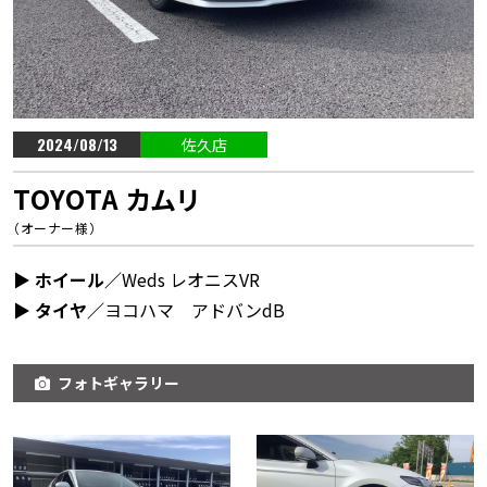
2024/08/13
佐久店
TOYOTA カムリ
（オーナー様）
▶︎ ホイール／
Weds レオニスVR
▶︎ タイヤ／
ヨコハマ アドバンdB
フォトギャラリー