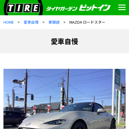
HOME
愛車自慢
東御店
MAZDA ロードスター
愛車自慢