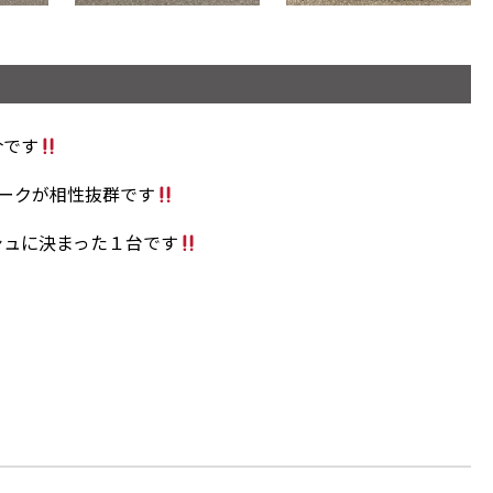
介です
ポークが相性抜群です
シュに決まった１台です