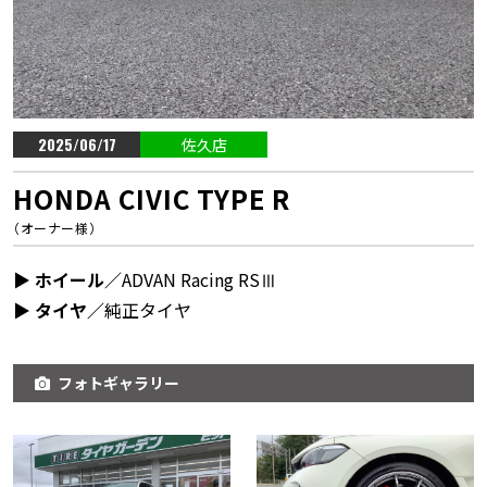
2025/06/17
佐久店
HONDA CIVIC TYPE R
（オーナー様）
▶︎ ホイール／
ADVAN Racing RSⅢ
▶︎ タイヤ／
純正タイヤ
フォトギャラリー