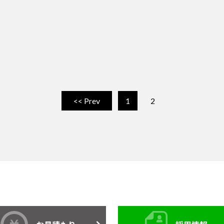
<< Prev
1
2