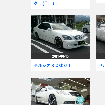
ク！(＾＾)！
2011/06/15
セルシオ３０後期！
セ