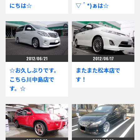
にちは☆
▽＾*)ぁは☆
2012/06/21
2012/06/17
☆お久しぶりです。
またまた松本店で
こちら川中島店で
す！
す。☆