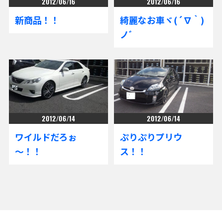
2012/06/16
2012/06/16
新商品！！
綺麗なお車ヾ(´∇｀)
ノﾞ
2012/06/14
2012/06/14
ワイルドだろぉ
ぷりぷりプリウ
～！！
ス！！