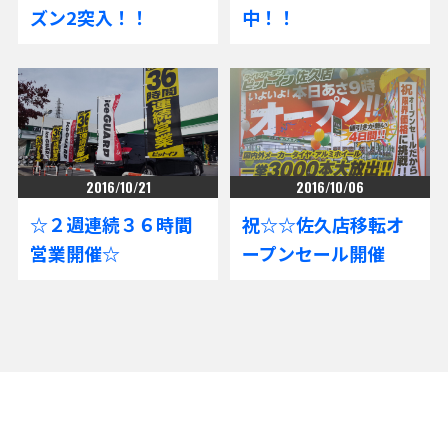
ズン2突入！！
中！！
2016/10/21
2016/10/06
☆２週連続３６時間
祝☆☆佐久店移転オ
営業開催☆
ープンセール開催