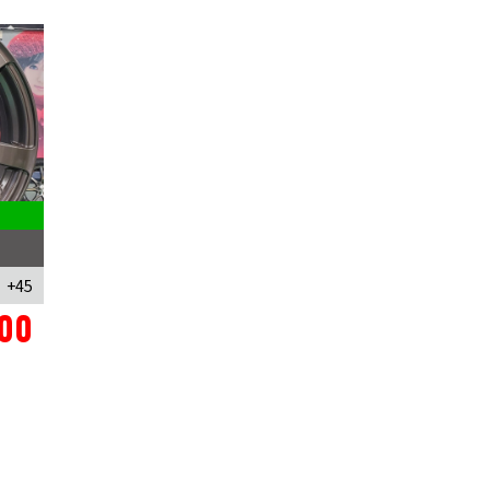
 +45
00