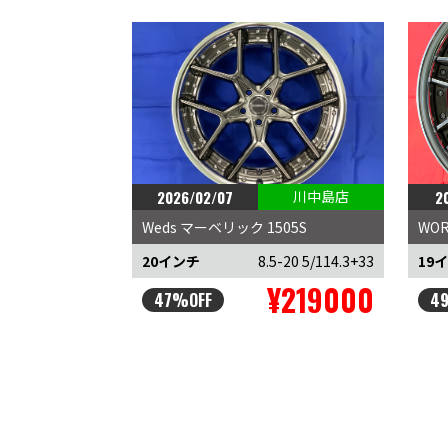
2026/02/07
川中島店
2
Weds マーベリック 1505S
WO
20インチ
8.5-20 5/114.3+33
19
¥219000
47%OFF
4