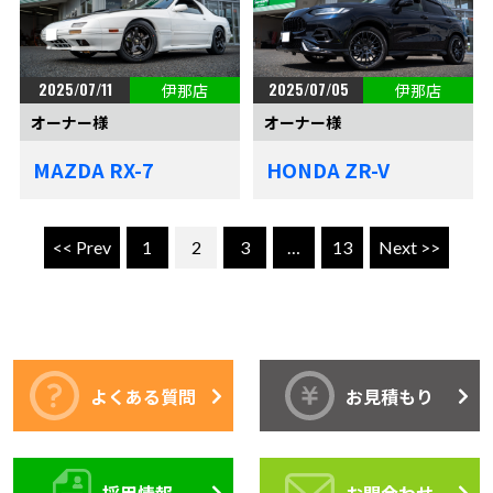
2025/07/11
2025/07/05
伊那店
伊那店
オーナー様
オーナー様
MAZDA RX-7
HONDA ZR-V
<< Prev
1
2
3
…
13
Next >>
よくある質問
お見積もり
採用情報
お問合わせ