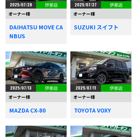
2025/07/28
2025/07/27
伊那店
伊那店
オーナー様
オーナー様
DAIHATSU MOVE CA
SUZUKI スイフト
NBUS
2025/07/13
2025/07/11
伊那店
伊那店
オーナー様
オーナー様
MAZDA CX-80
TOYOTA VOXY