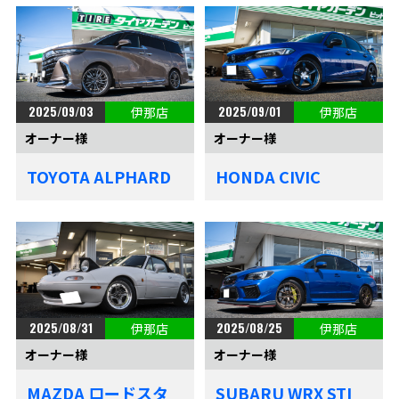
2025/09/03
2025/09/01
伊那店
伊那店
オーナー様
オーナー様
TOYOTA ALPHARD
HONDA CIVIC
2025/08/31
2025/08/25
伊那店
伊那店
オーナー様
オーナー様
MAZDA ロードスタ
SUBARU WRX STI