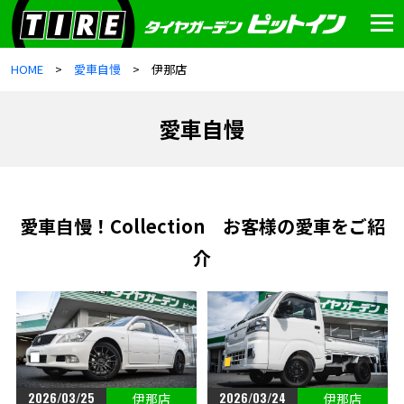
HOME
愛車自慢
伊那店
愛車自慢
愛車自慢！Collection お客様の愛車をご紹
介
2026/03/25
2026/03/24
伊那店
伊那店