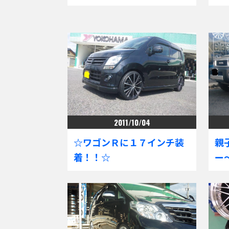
2011/10/04
☆ワゴンＲに１７インチ装
親
着！！☆
ー