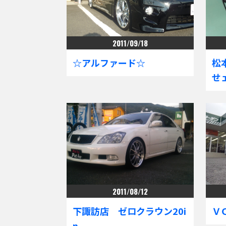
2011/09/18
☆アルファード☆
松
せェ
2011/08/12
下諏訪店 ゼロクラウン20i
Ｖ
n