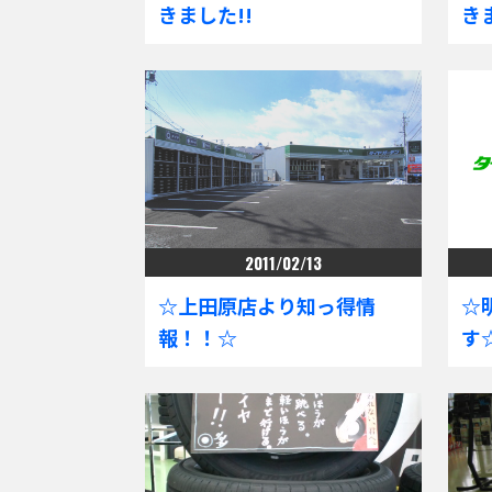
きました!!
き
2011/02/13
☆上田原店より知っ得情
☆
報！！☆
す