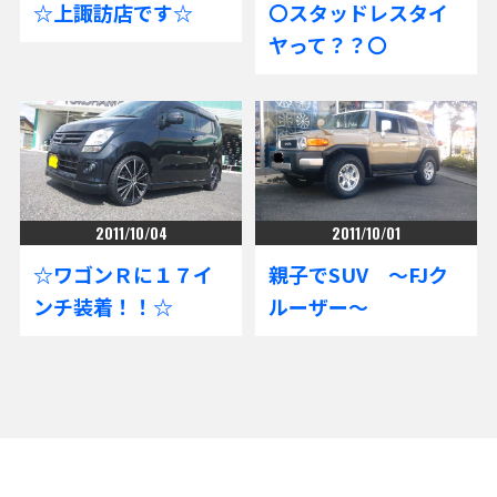
☆上諏訪店です☆
〇スタッドレスタイ
ヤって？？〇
2011/10/04
2011/10/01
☆ワゴンＲに１７イ
親子でSUV ～FJク
ンチ装着！！☆
ルーザー～