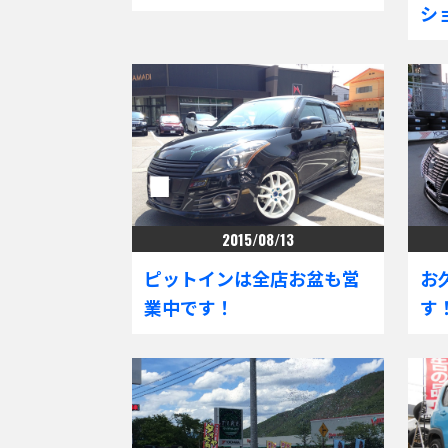
シ
2015/08/13
ピットインは全店お盆も営
お
業中です！
す