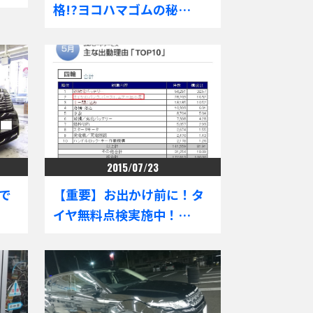
格!?ヨコハマゴムの秘…
2015/07/23
で
【重要】お出かけ前に！タ
イヤ無料点検実施中！…