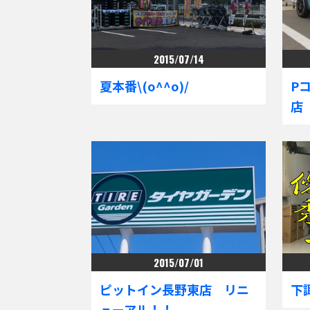
2015/07/14
夏本番\(o^^o)/
P
2015/07/01
ピットイン長野東店 リニ
下
ューアル！！