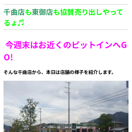
千曲店
も
東御店
も協賛売り出しやって
るょ♬
今週末はお近くのピットインへG
O!
そんな千曲店から、本日は店舗の様子を紹介します。