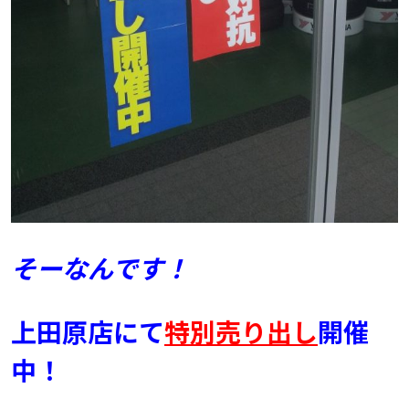
そーなんです！
上田原店
にて
特別売り出し
開催
中！