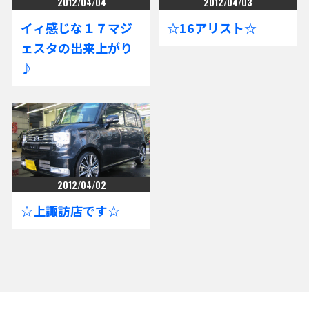
2012/04/04
2012/04/03
イィ感じな１７マジ
☆16アリスト☆
ェスタの出来上がり
♪
2012/04/02
☆上諏訪店です☆