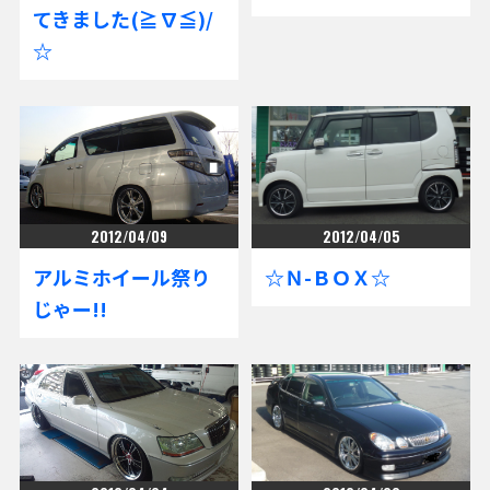
てきました(≧∇≦)/
☆
2012/04/09
2012/04/05
アルミホイール祭り
☆Ｎ-ＢＯＸ☆
じゃー!!