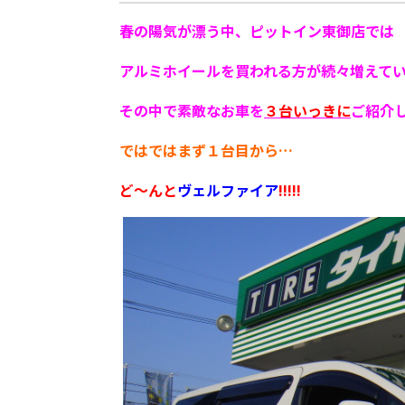
春の陽気が漂う中、ピットイン東御店では
アルミホイールを買われる方が続々増えて
その中で素敵なお車を
３台
いっきに
ご紹介し
ではではまず１台目から…
ど～んと
ヴェルファイア
!!!!!