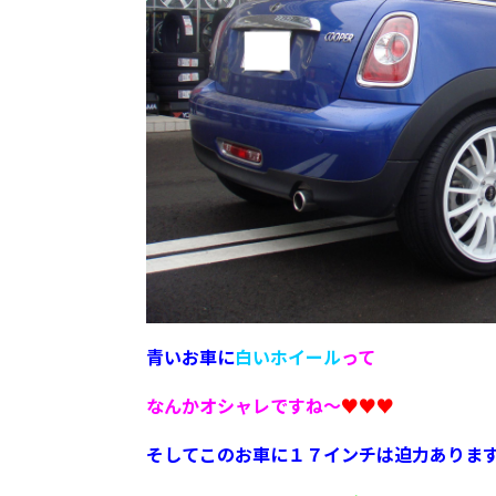
青いお車に
白いホイール
って
なんかオシャレですね～
♥♥♥
そしてこのお車に１７インチは迫力ありま