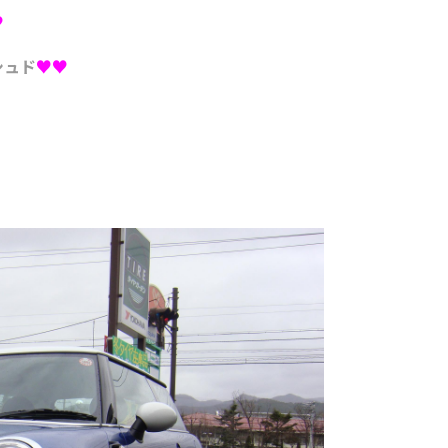
♥
シュド
♥♥