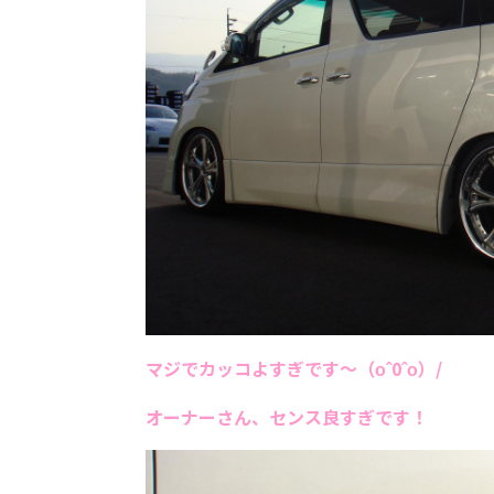
マジでカッコよすぎです～（οˆ0ˆο）/
オーナーさん、センス良すぎです！