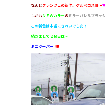
なんと
クレンツェの新作
、
ケルベロスⅢ～
しかも
ＮＥＷカラー
の
ミラーバレルブラッ
この新色は本当にきれいでした！
続きまして２台目は…
ミニクーパー
!!!!!