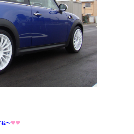
すね～
♥♥