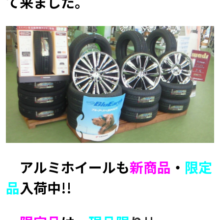
て来ました。
アルミホイールも
新商品
・
限定
品
入荷中!!