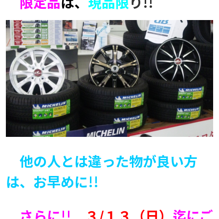
限定品
は、
現品限
り
!!
他の人とは違った物が良い方
は、お早めに!!
さらに!!
３/１３（日）
迄にご