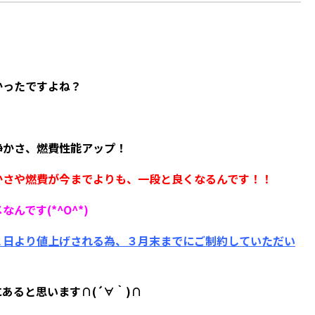
かったですよね？
！
静かさ、燃費性能アップ！
かさや燃費が
今までよりも、一段と良くなるんです！！
です(*^O^*)
１日より
値上げされる為、３月末までに
ご制約していただい
あると思います∩(´∀｀)∩