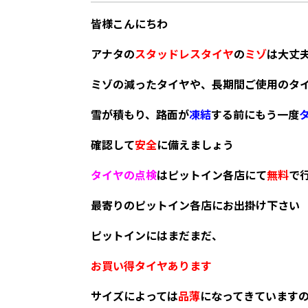
皆様こんにちわ
アナタの
スタッドレスタイヤ
の
ミゾ
は大丈
ミゾの減ったタイヤや、長期間ご使用のタ
雪が積もり、路面が
凍結
する前にもう一度
確認して
安全
に備えましょう
タイヤの点検
はピットイン各店にて
無料
で
最寄りのピットイン各店にお出掛け下さい
ピットインにはまだまだ、
お買い得タイヤあります
サイズによっては
品薄
になってきています