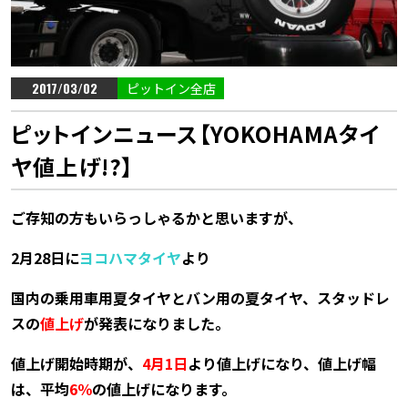
2017/03/02
ピットイン全店
ピットインニュース【YOKOHAMAタイ
ヤ値上げ!?】
ご存知の方もいらっしゃるかと思いますが、
2月28日に
ヨコハマタイヤ
より
国内の乗用車用夏タイヤとバン用の夏タイヤ、スタッドレ
スの
値上げ
が
発表になりました。
値上げ開始時期が、
4月1日
より値上げになり、値上げ幅
は、平均
6％
の値上げになります。