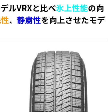
デルVRXと比べ
氷上性能
の向
耗性
、
静粛性
を向上させたモデ