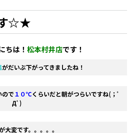
す☆★
にちは！
松本村井店
です！
温
がだいぶ下がってきましたね！
いので
１０℃
くらいだと朝がつらいですね(；ﾟ
Дﾟ)
が大変です。。。。。