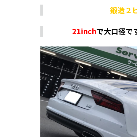
鍛造２
21inch
で大口径で