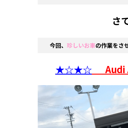
さ
今回、
珍しいお車
の作業をさ
★☆★☆
Audi