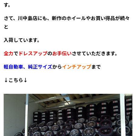
す。
さて、川中島店にも、新作のホイールやお買い得品が続々
と
入荷しています。
全力
で
ドレスアップ
の
お
手伝
い
させていただき
ます。
軽自動車、純正サイズ
から
インチアップ
まで
↓こちら
↓