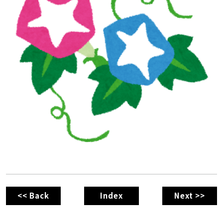
<< Back
Index
Next >>