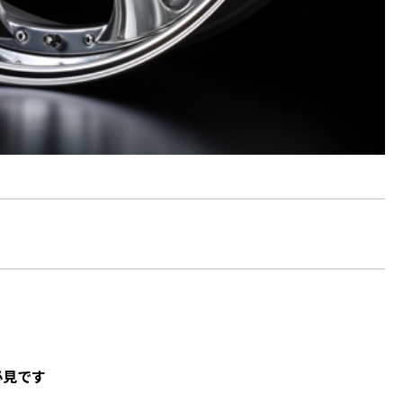
♪
必見です