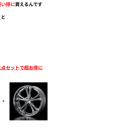
買い得に
買えるんです
くと
三点セットで超お得に
+