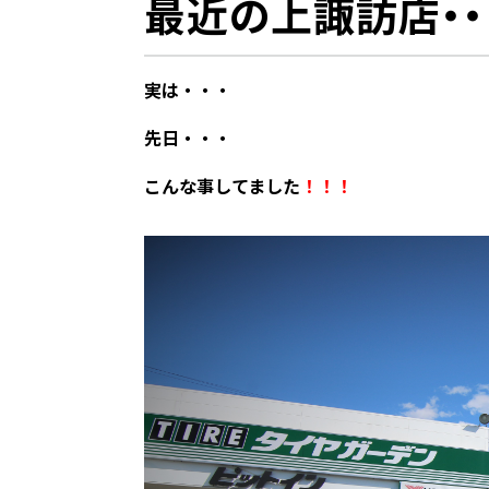
最近の上諏訪店・・
実は・・・
先日・・・
こんな事してました
！！！