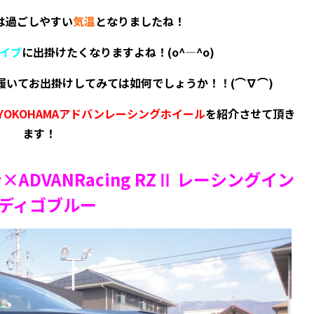
は過ごしやすい
気温
となりましたね！
イブ
に出掛けたくなりますよね！(o^―^o)
履いてお出掛けしてみては如何でしょうか！！(⌒∇⌒)
YOKOHAMAアドバンレーシングホイール
を紹介させて頂き
ます！
DVANRacing RZⅡ レーシングイン
ディゴブルー