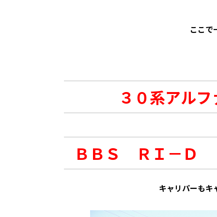
ここで
３０系アルフ
ＢＢＳ ＲＩ－Ｄ 
キャリパーもキ