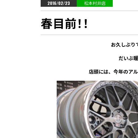
2016/02/23
松本村井店
春目前！！
お久しぶり
だいぶ
店頭には、今年のアル